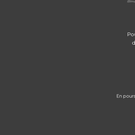
Po
d
En poursu